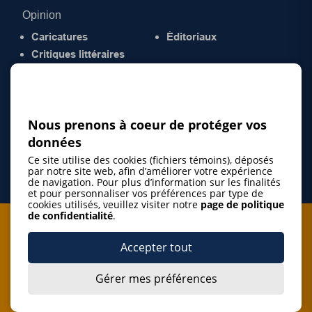
Opinion
Caricatures
Éditoriaux
Critiques littéraires
© 2026 Gazette de la Mauricie. Tous droits
réservés.
Politique de confidentialité
Nous prenons à coeur de protéger vos
données
Ce site utilise des cookies (fichiers témoins), déposés
par notre site web, afin d’améliorer votre expérience
de navigation. Pour plus d’information sur les finalités
et pour personnaliser vos préférences par type de
cookies utilisés, veuillez visiter notre
page de politique
de confidentialité
.
Je m'abonne à l'infolettre
Accepter tout
M'abonner
Gérer mes préférences
J’accepte de m’abonner à l’infolettre de La Gazette de la
Mauricie et de recevoir les plus récentes actualités ainsi
Je m'abonne à l'infolettre
que les offres promotionnelles de ce média d’information.