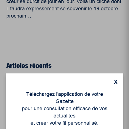
cœur se durcit de jour en jour. Voilà un cliché dont
il faudra expressément se souvenir le 19 octobre
prochain…
Articles récents
X
Un siècle de Mauriciennes dans la presse
régionale
Téléchargez l'application de votre
Gazette
Juillet 2026
pour une consultation efficace de vos
Le sport professionnel féminin : en mouvement,
actualités
en croissance
et créer votre fil personnalisé.