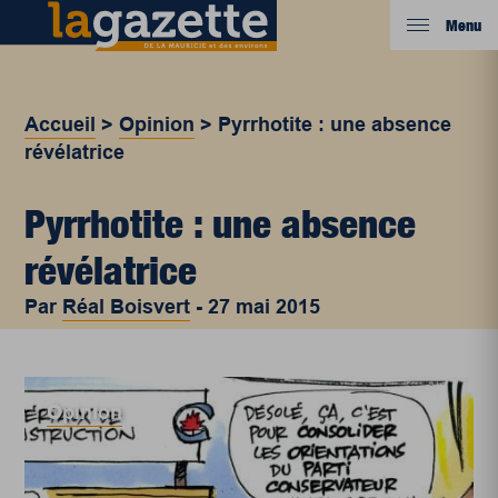
Menu
Accueil
>
Opinion
>
Pyrrhotite : une absence
révélatrice
Pyrrhotite : une absence
révélatrice
Par
Réal Boisvert
-
27 mai 2015
Opinion