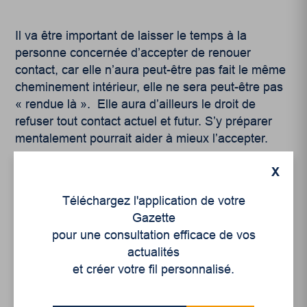
Il va être important de laisser le temps à la
personne concernée d’accepter de renouer
contact, car elle n’aura peut-être pas fait le même
cheminement intérieur, elle ne sera peut-être pas
« rendue là ». Elle aura d’ailleurs le droit de
refuser tout contact actuel et futur. S’y préparer
mentalement pourrait aider à mieux l’accepter.
Renouer est un exercice délicat qui ravivera de
X
nombreuses émotions difficiles. Et, en ce sens,
Téléchargez l'application de votre
renouer avec un proche aîné vivant avec une
Gazette
maladie mentale, ce n’est possiblement pas pour
pour une consultation efficace de vos
tout le monde. C’est important de le savoir et de
actualités
l’accueillir sans jugement. Renouer demande du
et créer votre fil personnalisé.
temps, du courage et du pardon. Pour autant,
c’est probablement une des réalisations
personnelles dont on sera le plus fier dans sa vie.