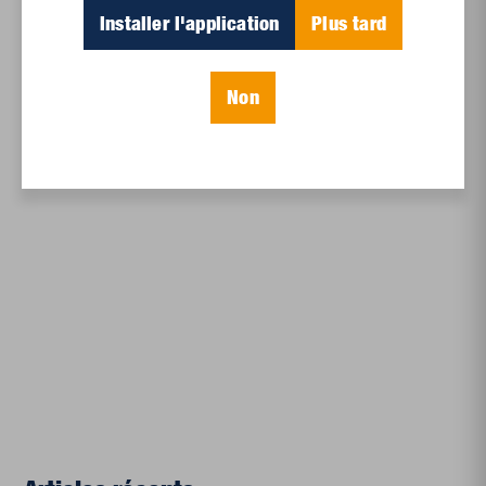
Installer l'application
Plus tard
C’est un exploit humain qui s’accomplit dans le
silence des cœurs et qui se nomme « aimer ».
C’est contribuer à parfaire le monde et sa beauté.
Non
Consultez les autres articles de
Proche en tout
temps.