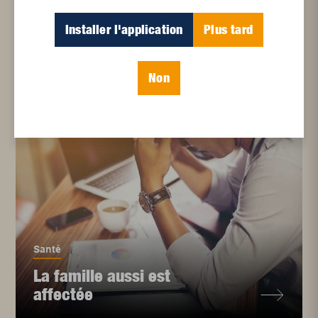
Immigration au Québec :
Installer l'application
Plus tard
des avantages
économiques nets
Non
Santé
La famille aussi est
affectée