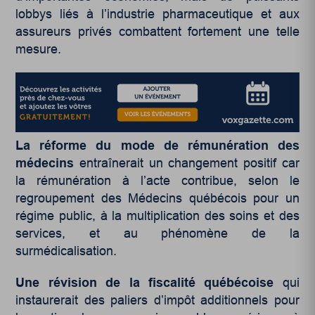
lobbys liés à l’industrie pharmaceutique et aux
assureurs privés combattent fortement une telle
mesure.
La r
éforme du mode de r
émun
ération des
m
édecins
entraînerait un changement positif car
la rémunération à l’acte contribue, selon le
regroupement des Médecins québécois pour un
régime public, à la multiplication des soins et des
services, et au phénomène de la
surmédicalisation.
Une r
évision de la fiscalit
é qu
éb
écoise
qui
instaurerait des paliers d’impôt additionnels pour