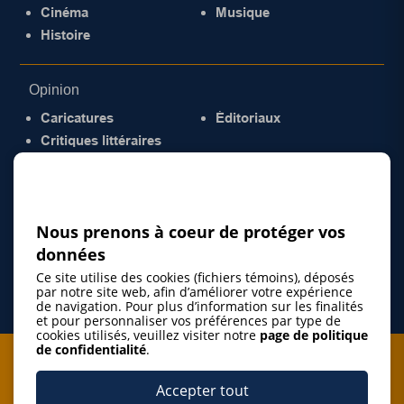
Cinéma
Musique
Histoire
Opinion
Caricatures
Éditoriaux
Critiques littéraires
© 2026 Gazette de la Mauricie. Tous droits
réservés.
Politique de confidentialité
Nous prenons à coeur de protéger vos
données
Ce site utilise des cookies (fichiers témoins), déposés
par notre site web, afin d’améliorer votre expérience
de navigation. Pour plus d’information sur les finalités
et pour personnaliser vos préférences par type de
cookies utilisés, veuillez visiter notre
page de politique
de confidentialité
.
Je m'abonne à l'infolettre
Accepter tout
M'abonner