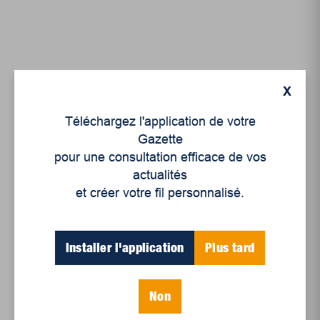
X
Articles récents
Téléchargez l'application de votre
Gazette
pour une consultation efficace de vos
Un siècle de Mauriciennes dans la presse
actualités
régionale
et créer votre fil personnalisé.
Juillet 2026
Le sport professionnel féminin : en mouvement,
Installer l'application
Plus tard
en croissance
Et les politiques peinent à suivre
Non
Le sommeil, nouveau défi de santé publique