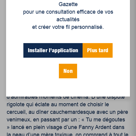
Gazette
cette authentique exploration existentielle et se
pour une consultation efficace de vos
confronte aux siens dans ces moments de peine
actualités
et de crise. La perte d’un être cher semble alors
et créer votre fil personnalisé.
être pour Neige le coup marquant un nouveau
départ. Presque de l’ordre de l’autofiction, ce
drame familial de la désormais bien établie
Installer l'application
Plus tard
Maiwenn, semble parfois sombrer un peu trop
dans la complaisance. Si les thèmes de l’identité,
de la famille, des secrets et de la maladie mentale
Non
sont abordés de front, ils le sont surtout de façon
très, voire trop, personnelle. On notera cependant
l’extraordinaire talent de la cinéaste à créer
d’admirables moments de cinéma. D’une dispute
rigolote qui éclate au moment de choisir le
cercueil, au dîner cauchemardesque avec un père
venimeux, en passant par un : « Tu me dégoutes
» lancé en plein visage d’une Fanny Ardent dans
la peau d’une mère toxique, on comprend à tout le