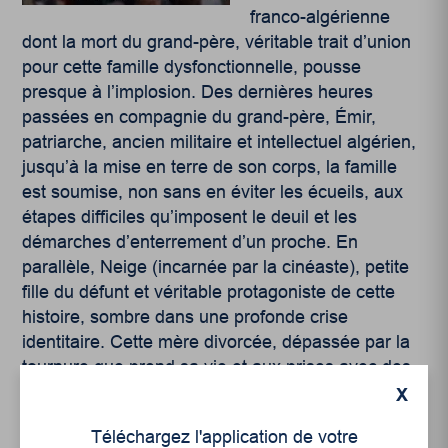
franco-algérienne
dont la mort du grand-père, véritable trait d’union
pour cette famille dysfonctionnelle, pousse
presque à l’implosion. Des dernières heures
passées en compagnie du grand-père, Émir,
patriarche, ancien militaire et intellectuel algérien,
jusqu’à la mise en terre de son corps, la famille
est soumise, non sans en éviter les écueils, aux
étapes difficiles qu’imposent le deuil et les
démarches d’enterrement d’un proche. En
parallèle, Neige (incarnée par la cinéaste), petite
fille du défunt et véritable protagoniste de cette
histoire, sombre dans une profonde crise
identitaire. Cette mère divorcée, dépassée par la
tournure que prend sa vie et aux prises avec des
troubles alimentaires, s’accroche à ses anciennes
X
racines algériennes. Les deux trames
Téléchargez l'application de votre
s’entrechoquent à mesure que Neige entreprend