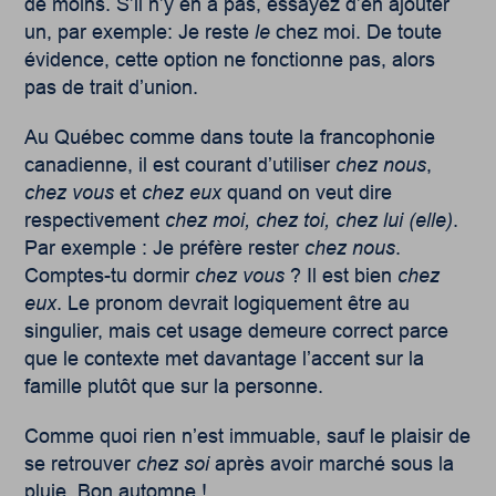
de moins. S’il n’y en a pas, essayez d’en ajouter
un, par exemple: Je reste
le
chez moi. De toute
évidence, cette option ne fonctionne pas, alors
pas de trait d’union.
Au Québec comme dans toute la francophonie
canadienne, il est courant d’utiliser
chez nous
,
chez vous
et
chez eux
quand on veut dire
respectivement
chez moi, chez toi, chez lui (elle)
.
Par exemple : Je préfère rester
chez nous
.
Comptes-tu dormir
chez vous
? Il est bien
chez
eux
. Le pronom devrait logiquement être au
singulier, mais cet usage demeure correct parce
que le contexte met davantage l’accent sur la
famille plutôt que sur la personne.
Comme quoi rien n’est immuable, sauf le plaisir de
se retrouver
chez soi
après avoir marché sous la
pluie. Bon automne !