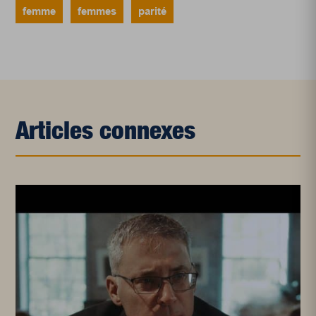
femme
femmes
parité
Articles connexes