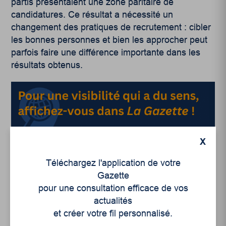
partis présentaient une zone paritaire de
candidatures. Ce résultat a nécessité un
changement des pratiques de recrutement : cibler
les bonnes personnes et bien les approcher peut
parfois faire une différence importante dans les
résultats obtenus.
X
Comme dans plusieurs situations, tout est une
Téléchargez l'application de votre
question de valeurs et de volonté !
Gazette
pour une consultation efficace de vos
actualités
et créer votre fil personnalisé.