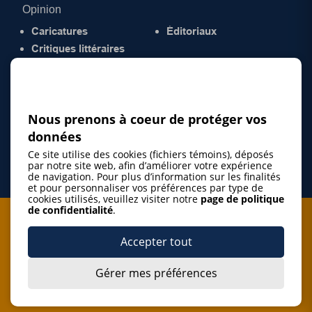
Opinion
Caricatures
Éditoriaux
Critiques littéraires
© 2026 Gazette de la Mauricie. Tous droits
réservés.
Politique de confidentialité
Nous prenons à coeur de protéger vos
données
Ce site utilise des cookies (fichiers témoins), déposés
par notre site web, afin d’améliorer votre expérience
de navigation. Pour plus d’information sur les finalités
et pour personnaliser vos préférences par type de
cookies utilisés, veuillez visiter notre
page de politique
de confidentialité
.
Je m'abonne à l'infolettre
Accepter tout
M'abonner
Gérer mes préférences
J’accepte de m’abonner à l’infolettre de La Gazette de la
Mauricie et de recevoir les plus récentes actualités ainsi
Je m'abonne à l'infolettre
que les offres promotionnelles de ce média d’information.