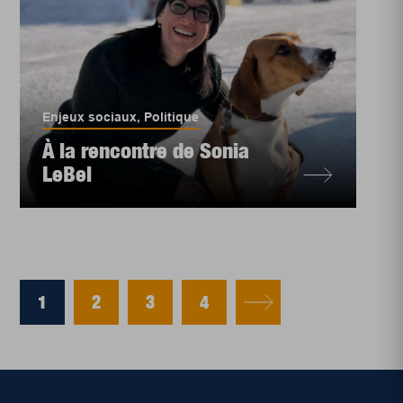
Enjeux sociaux
,
Politique
À la rencontre de Sonia
LeBel
1
2
3
4