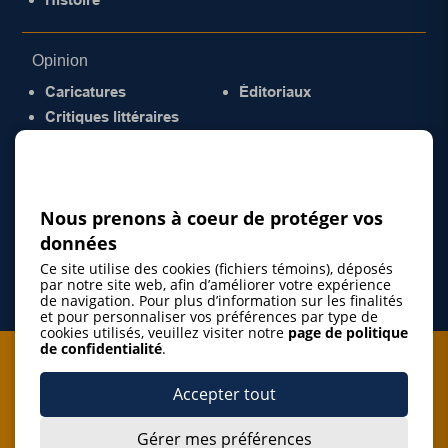
Opinion
Caricatures
Éditoriaux
Critiques littéraires
© 2026 Gazette de la Mauricie. Tous droits
réservés.
Politique de confidentialité
Nous prenons à coeur de protéger vos
données
Ce site utilise des cookies (fichiers témoins), déposés
par notre site web, afin d’améliorer votre expérience
de navigation. Pour plus d’information sur les finalités
et pour personnaliser vos préférences par type de
cookies utilisés, veuillez visiter notre
page de politique
de confidentialité
.
Je m'abonne à l'infolettre
Accepter tout
M'abonner
Gérer mes préférences