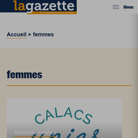
Menu
Accueil
>
femmes
femmes
Actualités
,
Femmes