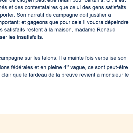
r de citoyen peut être relatif pour certains. Or, il est
chés et des contestataires que celui des gens satisfaits.
rter. Son narratif de campagne doit justifier à
important; et gageons que pour cela il voudra dépeindre
s satisfaits restent à la maison, madame Renaud-
r les insatisfaits.
ampagne sur les talons. Il a mainte fois verbalisé son
e
ions fédérales et en pleine 4
vague, ce sont peut-être
 clair que le fardeau de la preuve revient à monsieur le