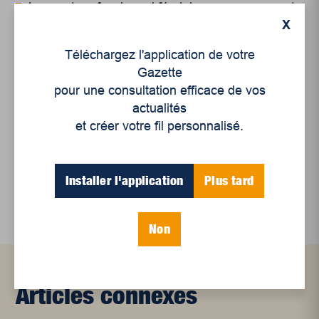
Le sport professionnel féminin : en mouvement,
X
en croissance
Et les politiques peinent à suivre
Téléchargez l'application de votre
Gazette
Le sommeil, nouveau défi de santé publique
pour une consultation efficace de vos
actualités
Mots-clés
et créer votre fil personnalisé.
Canada
québec
Installer l'application
Plus tard
Non
Articles connexes