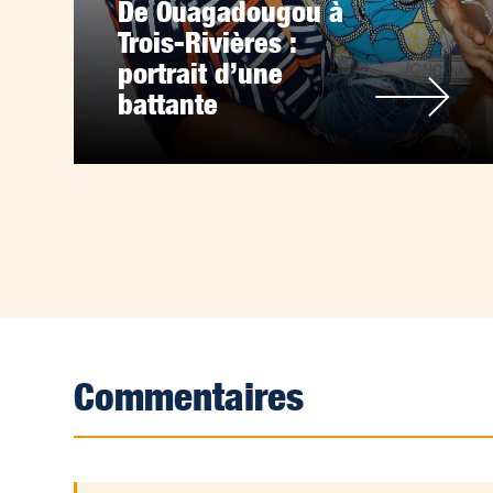
De Ouagadougou à
Trois-Rivières :
portrait d’une
battante
Commentaires