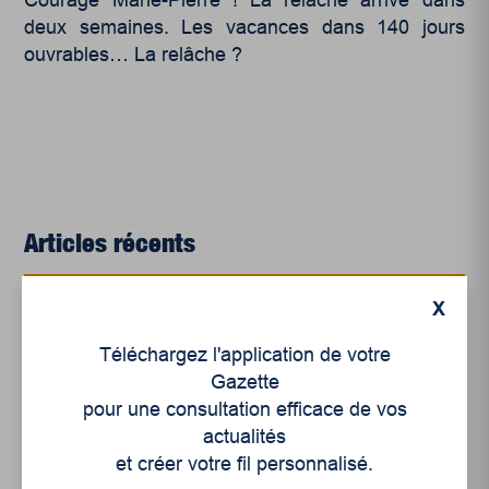
Courage Marie-Pierre ! La relâche arrive dans
deux semaines. Les vacances dans 140 jours
ouvrables… La relâche ?
Articles récents
X
Un siècle de Mauriciennes dans la presse
régionale
Téléchargez l'application de votre
Gazette
Juillet 2026
pour une consultation efficace de vos
Le sport professionnel féminin : en mouvement,
actualités
en croissance
et créer votre fil personnalisé.
Et les politiques peinent à suivre