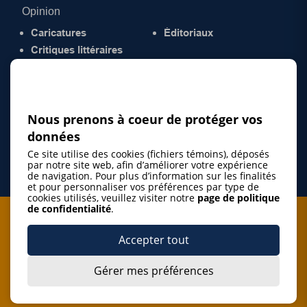
Opinion
Caricatures
Éditoriaux
Critiques littéraires
© 2026 Gazette de la Mauricie. Tous droits
réservés.
Politique de confidentialité
Nous prenons à coeur de protéger vos
données
Ce site utilise des cookies (fichiers témoins), déposés
par notre site web, afin d’améliorer votre expérience
de navigation. Pour plus d’information sur les finalités
et pour personnaliser vos préférences par type de
cookies utilisés, veuillez visiter notre
page de politique
de confidentialité
.
Je m'abonne à l'infolettre
Accepter tout
M'abonner
Gérer mes préférences
J’accepte de m’abonner à l’infolettre de La Gazette de la
Mauricie et de recevoir les plus récentes actualités ainsi
Je m'abonne à l'infolettre
que les offres promotionnelles de ce média d’information.