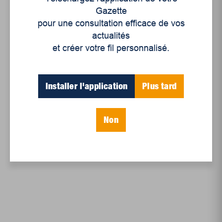
de l’État
, celle-ci a été jugée par la Cour
Gazette
supérieure du Québec comme étant
pour une consultation efficace de vos
discriminatoire, notamment envers les femmes
actualités
musulmanes. Sachant qu’elle serait
et créer votre fil personnalisé.
inconstitutionnelle, le Gouvernement du Québec a
utilisé la clause dérogatoire afin de la protéger. Ce
projet de loi est discriminatoire et inconstitutionnel
Installer l'application
Plus tard
parce qu’il entraîne une perte de droits garantis
par les chartes canadiennes et québécoises des
Non
droits et libertés.