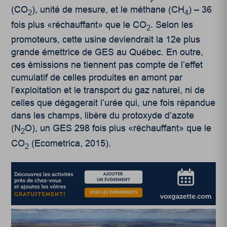
(CO
), unité de mesure, et le méthane (CH
) – 36
2
4
fois plus «réchauffant» que le CO
. Selon les
2
promoteurs, cette usine deviendrait la 12e plus
grande émettrice de GES au Québec. En outre,
ces émissions ne tiennent pas compte de l’effet
cumulatif de celles produites en amont par
l’exploitation et le transport du gaz naturel, ni de
celles que dégagerait l’urée qui, une fois répandue
dans les champs, libère du protoxyde d’azote
(N
O), un GES 298 fois plus «réchauffant» que le
2
CO
(Ecometrica, 2015).
2