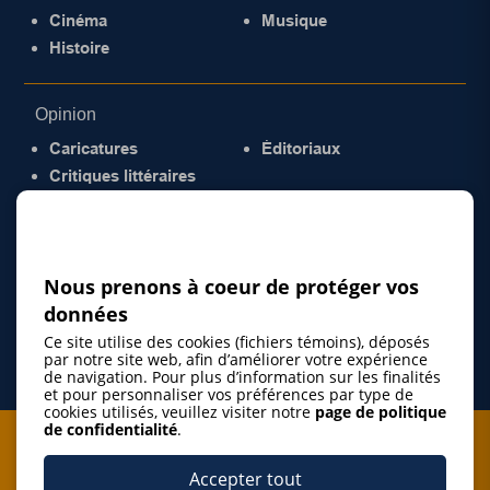
Cinéma
Musique
Histoire
Opinion
Caricatures
Éditoriaux
Critiques littéraires
© 2026 Gazette de la Mauricie. Tous droits
réservés.
Politique de confidentialité
Nous prenons à coeur de protéger vos
données
Ce site utilise des cookies (fichiers témoins), déposés
par notre site web, afin d’améliorer votre expérience
de navigation. Pour plus d’information sur les finalités
et pour personnaliser vos préférences par type de
cookies utilisés, veuillez visiter notre
page de politique
de confidentialité
.
Je m'abonne à l'infolettre
Accepter tout