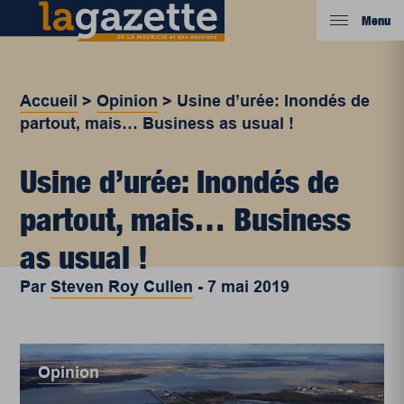
Menu
Accueil
>
Opinion
>
Usine d’urée: Inondés de
partout, mais… Business as usual !
Usine d’urée: Inondés de
partout, mais… Business
as usual !
Par
Steven Roy Cullen
-
7 mai 2019
Opinion