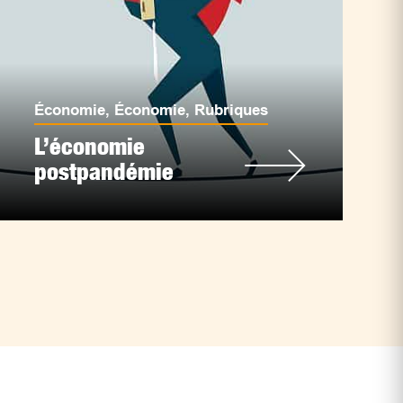
Économie
,
Économie
,
Rubriques
L’économie
postpandémie