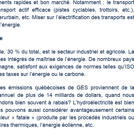
ments rapides et bon marché. Notamment : le transpor
sport actif efficace (pistes cyclables, trottoirs, etc.)
erurbain, etc. Miser sur l’électrification des transports es
d’énergie.
ie
 30 % du total, est le secteur industriel et agricole. L
mmes intégrés de maîtrise de l’énergie. De nombreux pay
lemagne, satisfont aux exigences de normes telles qu’IS
es taxes sur l’énergie ou le carbone.
 des émissions québécoises de GES proviennent de l
 annuel de plus de 14 milliards de dollars, quand nou
ndons bien souvent à rabais? L’hydroélectricité est bie
us pouvons aussi considérer avantageusement certain
leur « fatale » (produite par les procédés industriels o
res thermiques, l’énergie éolienne, etc.