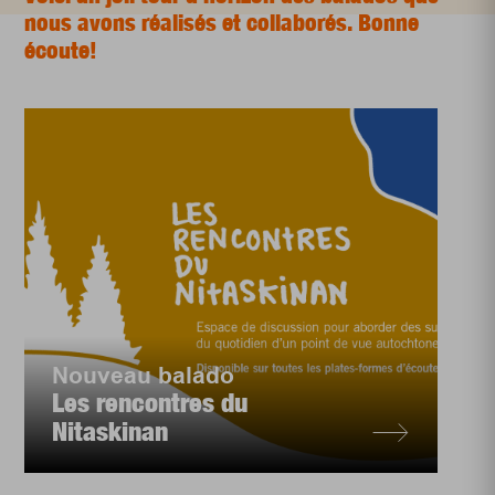
nous avons réalisés et collaborés. Bonne
écoute!
Nouveau balado
Les rencontres du
Nitaskinan