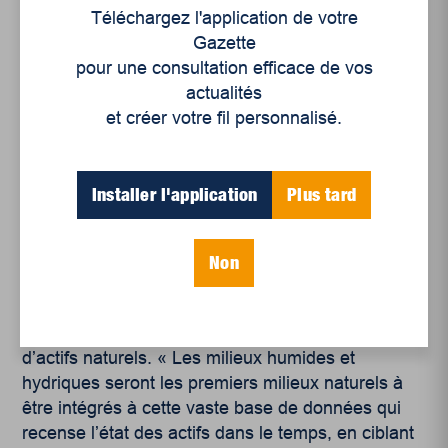
Téléchargez l'application de votre
de rétention, des fossés et des canalisations ».
Gazette
Ceux-ci sont « sont coûteux à construire et à
pour une consultation efficace de vos
entretenir », peut-on lire dans le document de la
actualités
Ville.
et créer votre fil personnalisé.
Lis aussi : L’heure est-elle toujours à la lutte
citoyenne pour l’environnement?
Installer l'application
Plus tard
La politique environnementale indique que la Ville
veut « former les autorités et informer la
population quant aux services écologiques rendus
Non
par les milieux humides et hydriques. » Elle
prévoit par ailleurs leur intégration dans le
système de gestion d’actifs de la Ville, à titre
d’actifs naturels. « Les milieux humides et
hydriques seront les premiers milieux naturels à
être intégrés à cette vaste base de données qui
recense l’état des actifs dans le temps, en ciblant