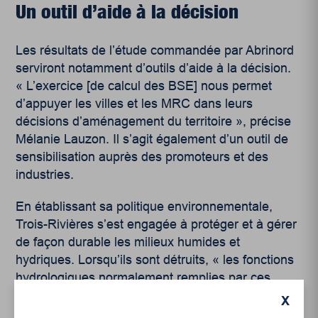
Un outil d’aide à la décision
Les résultats de l’étude commandée par Abrinord
serviront notamment d’outils d’aide à la décision.
« L’exercice
[de calcul des BSE] nous
permet
d’appuyer les villes et les MRC dans leurs
décisions d’aménagement du territoire », précise
Mélanie Lauzon. Il s’agit également d’un outil de
sensibilisation auprès des promoteurs et des
industries.
En établissant sa politique environnementale,
Trois-Rivières s’est engagée à protéger et à gérer
de façon durable les milieux humides et
hydriques. Lorsqu’ils sont détruits, « les fonctions
hydrologiques normalement remplies par ces
milieux naturels doivent être remplacées par des
X
ouvrages de gestion de l’eau tels que des bassins