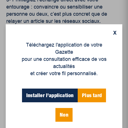
entourage : convaincre ou sensibiliser une
personne ou deux, c’est plus concret que de
relayer un article sur les réseaux sociaux.
X
4- Portez votre chandail orange en tâchant de voir
ce qui pourrait être fait dans les 364 prochaines
Téléchargez l'application de votre
journées.
Gazette
pour une consultation efficace de vos
actualités
et créer votre fil personnalisé.
Installer l'application
Plus tard
5- Prenez soin de vous, de vos proches et de qui
vous tendra la main. Parce que la reconstruction
Non
des rapports exige certes des changements à
l’échelle nationale, mais aussi un engagement