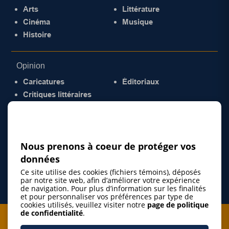
Arts
Littérature
Cinéma
Musique
Histoire
Opinion
Caricatures
Éditoriaux
Critiques littéraires
© 2026 Gazette de la Mauricie. Tous droits
réservés.
Politique de confidentialité
Nous prenons à coeur de protéger vos
données
Ce site utilise des cookies (fichiers témoins), déposés
par notre site web, afin d’améliorer votre expérience
de navigation. Pour plus d’information sur les finalités
et pour personnaliser vos préférences par type de
cookies utilisés, veuillez visiter notre
page de politique
de confidentialité
.
Je m'abonne à l'infolettre