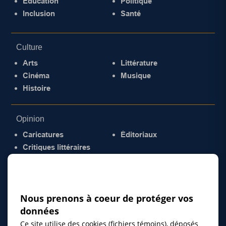
Éducation
Politique
Inclusion
Santé
Culture
Arts
Littérature
Cinéma
Musique
Histoire
Opinion
Caricatures
Éditoriaux
Critiques littéraires
© 2026 Gazette de la Mauricie. Tous droits
réservés.
Politique de confidentialité
Nous prenons à coeur de protéger vos
données
Ce site utilise des cookies (fichiers témoins), déposés