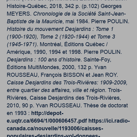
Histoire-Québec, 2018, 342 p. (p.102) Georges
MEYERS.
Chronologie de la Société Saint-Jean-
Baptiste de la Mauricie
, mai 1984. Pierre POULIN.
Histoire du mouvement Desjardins : Tome 1
(1900-1920), Tome 2 (1920-1944) et Tome 3
(1945-1971)
. Montréal, Éditions Québec /
Amérique, 1990, 1994 et 1998. Pierre POULIN.
Desjardins : 100 ans d’histoire
. Sainte-Foy,
Éditions MultiMondes, 2000, 132 p. Yvan
ROUSSEAU, François BISSON et Jean ROY.
Caisse Desjardins des Trois-Rivières: 1909-2009,
entre quartier des affaires, ville et région
. Trois-
Rivières, Caisse Desjardins des Trois-Rivières,
2010, 90 p. Yvan ROUSSEAU. Thèse de doctorat
en 1993 :
http://depot-
e.uqtr.ca/6694/1/000606457.pdf
https://ici.radio-
canada.ca/nouvelle/1193006/caisses-
populaires-desjardins-vol-donnees-