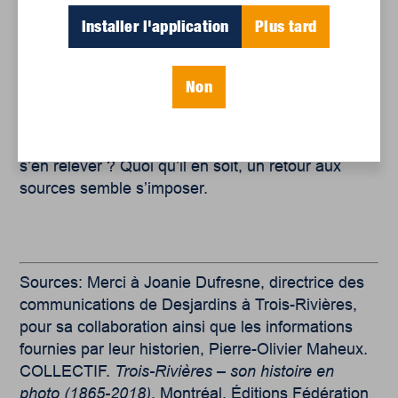
particuliers (4,2 millions) ainsi que 1,8 million de
Installer l'application
Plus tard
personnes seulement détentrices d’une carte de
crédit auprès de Desjardins. De plus, environ
173 000 des 350 000 entreprises membres sont
Non
aussi concernées par cet événement. Même si le
vol de données privées n’est pas propre à
Desjardins, est-ce que cette institution réussira à
s’en relever ? Quoi qu’il en soit, un retour aux
sources semble s’imposer.
Sources: Merci à Joanie Dufresne, directrice des
communications de Desjardins à Trois-Rivières,
pour sa collaboration ainsi que les informations
fournies par leur historien, Pierre-Olivier Maheux.
COLLECTIF.
Trois-Rivières – son histoire en
photo (1865-2018)
, Montréal, Éditions Fédération