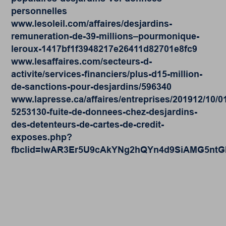
personnelles
www.lesoleil.com/affaires/desjardins-
remuneration-de-39-millions–pourmonique-
leroux-1417bf1f3948217e26411d82701e8fc9
www.lesaffaires.com/secteurs-d-
activite/services-financiers/plus-d15-million-
de-sanctions-pour-desjardins/596340
www.lapresse.ca/affaires/entreprises/201912/10/0
5253130-fuite-de-donnees-chez-desjardins-
des-detenteurs-de-cartes-de-credit-
exposes.php?
fbclid=IwAR3Er5U9cAkYNg2hQYn4d9SiAMG5nt