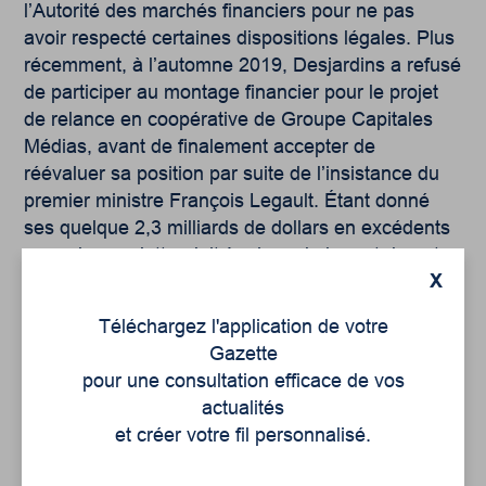
l’Autorité des marchés financiers pour ne pas
avoir respecté certaines dispositions légales. Plus
récemment, à l’automne 2019, Desjardins a refusé
de participer au montage financier pour le projet
de relance en coopérative de Groupe Capitales
Médias, avant de finalement accepter de
réévaluer sa position par suite de l’insistance du
premier ministre François Legault. Étant donné
ses quelque 2,3 milliards de dollars en excédents
annuels, on s’attendait à mieux de la part de notre
X
coopérative « numéro un ». Enfin, le 10 décembre
2019, on apprenait que le nombre de personnes
Téléchargez l'application de votre
touchées par le vol de données privées chez
Gazette
Desjardins – rendu public en juin 2019, alors que
pour une consultation efficace de vos
les irrégularités étaient connues depuis
actualités
décembre 2018 après une transaction suspecte à
et créer votre fil personnalisé.
Laval – atteint maintenant six millions de
membres, soit la totalité de ses membres