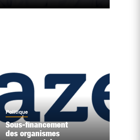
Politique
Sous-financement
des organismes