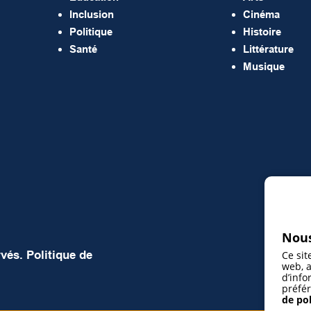
Inclusion
Cinéma
Politique
Histoire
Santé
Littérature
Musique
Nous
rvés.
Politique de
Ce sit
web, a
d’info
préfér
de pol