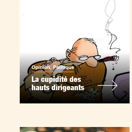
Opinion
,
Politique
La cupidité des
hauts dirigeants