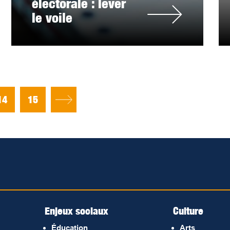
électorale : lever
le voile
14
15
Enjeux sociaux
Culture
Éducation
Arts