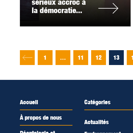
sérieux accroc à
la démocratie...
1
…
11
12
13
Accueil
Catégories
À propos de nous
Actualités