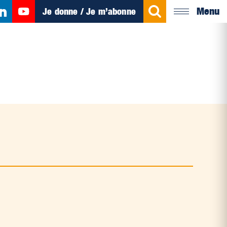
Menu
Je donne / Je m’abonne