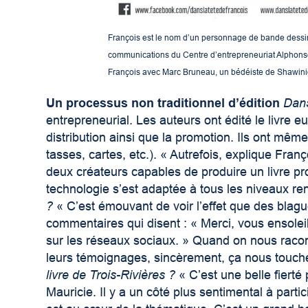
François est le nom d’un personnage de bande dessi
communications du Centre d’entrepreneuriat Alphonse
François avec Marc Bruneau, un bédéiste de Shawini
Un processus non traditionnel d’édition
Dans
entrepreneurial. Les auteurs ont édité le livre 
distribution ainsi que la promotion. Ils ont mêm
tasses, cartes, etc.). « Autrefois, explique Franço
deux créateurs capables de produire un livre pro
technologie s’est adaptée à tous les niveaux re
?
« C’est émouvant de voir l’effet que des blag
commentaires qui disent : « Merci, vous ensolei
sur les réseaux sociaux. » Quand on nous racont
leurs témoignages, sincèrement, ça nous touch
livre de Trois-Rivières ?
« C’est une belle fierté
Mauricie. Il y a un côté plus sentimental à part