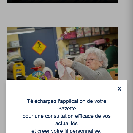
X
Enjeux sociaux
Téléchargez l'application de votre
Les farfadets de Grand-
Gazette
Mère
pour une consultation efficace de vos
actualités
et créer votre fil personnalisé.