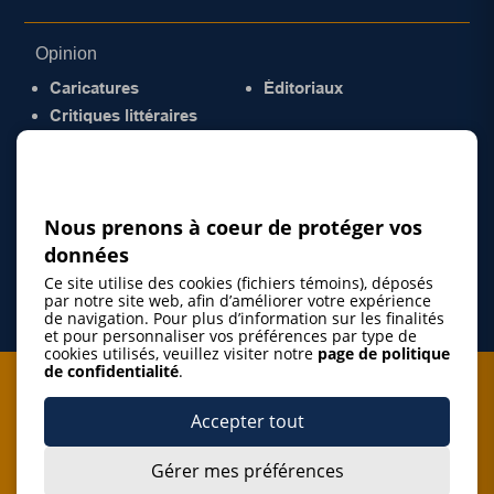
Opinion
Caricatures
Éditoriaux
Critiques littéraires
© 2026 Gazette de la Mauricie. Tous droits
réservés.
Politique de confidentialité
Nous prenons à coeur de protéger vos
données
Ce site utilise des cookies (fichiers témoins), déposés
par notre site web, afin d’améliorer votre expérience
de navigation. Pour plus d’information sur les finalités
et pour personnaliser vos préférences par type de
cookies utilisés, veuillez visiter notre
page de politique
de confidentialité
.
Je m'abonne à l'infolettre
Accepter tout
M'abonner
Gérer mes préférences
J’accepte de m’abonner à l’infolettre de La Gazette de la