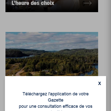
L’heure des choix
X
Enjeux sociaux
Téléchargez l'application de votre
Le magasin général,
Gazette
cœur de Lac-Édouard
pour une consultation efficace de vos