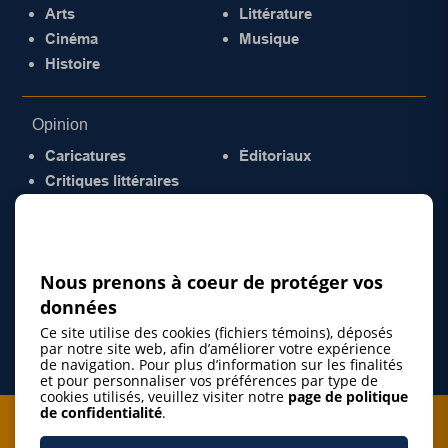
Arts
Littérature
Cinéma
Musique
Histoire
Opinion
Caricatures
Éditoriaux
Critiques littéraires
© 2026 Gazette de la Mauricie. Tous droits
réservés.
Politique de confidentialité
Nous prenons à coeur de protéger vos
données
Ce site utilise des cookies (fichiers témoins), déposés
par notre site web, afin d’améliorer votre expérience
de navigation. Pour plus d’information sur les finalités
et pour personnaliser vos préférences par type de
cookies utilisés, veuillez visiter notre
page de politique
de confidentialité
.
Je m'abonne à l'infolettre