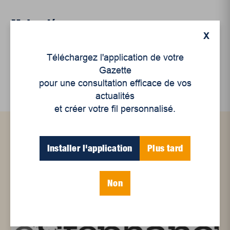
Mots-clés
X
Téléchargez l'application de votre
aînés
coopérative
Gazette
pour une consultation efficace de vos
actualités
et créer votre fil personnalisé.
Articles connexes
Installer l'application
Plus tard
Non