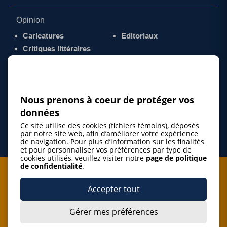
Opinion
Caricatures
Éditoriaux
Critiques littéraires
© 2026 Gazette de la Mauricie. Tous droits
réservés.
Politique de confidentialité
Nous prenons à coeur de protéger vos
données
Ce site utilise des cookies (fichiers témoins), déposés
par notre site web, afin d’améliorer votre expérience
de navigation. Pour plus d’information sur les finalités
et pour personnaliser vos préférences par type de
cookies utilisés, veuillez visiter notre
page de politique
de confidentialité
.
Je m'abonne à l'infolettre
Accepter tout
M'abonner
Gérer mes préférences
J’accepte de m’abonner à l’infolettre de La Gazette de la
Mauricie et de recevoir les plus récentes actualités ainsi