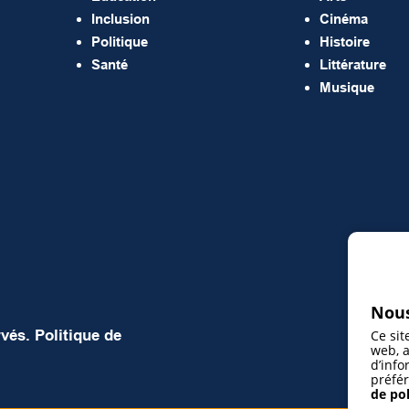
Inclusion
Cinéma
Politique
Histoire
Santé
Littérature
Musique
Nous
rvés.
Politique de
Ce sit
web, a
d’info
préfér
de pol