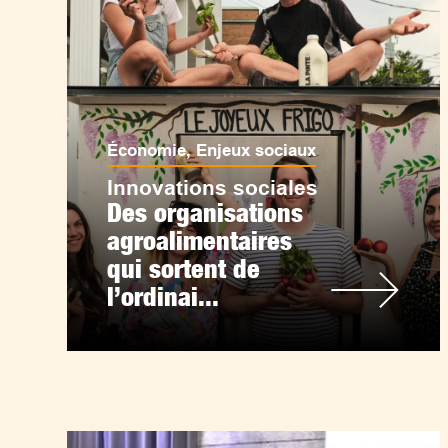
Économie
,
Enjeux sociaux
Innovations sociales
Des organisations
agroalimentaires
qui sortent de
l’ordinai...