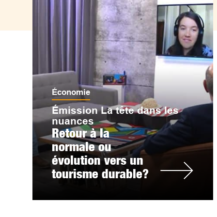
Économie
Émission La tête dans les
nuances
Retour à la
normale ou
évolution vers un
tourisme durable?