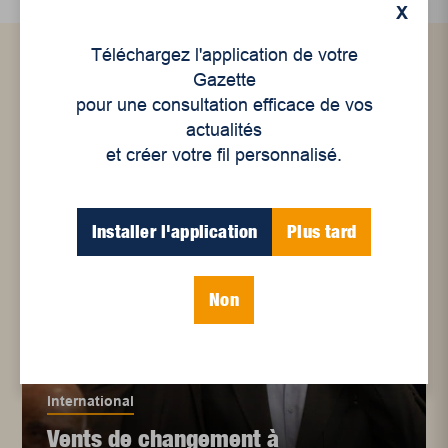
X
Téléchargez l'application de votre
Gazette
Articles connexes
pour une consultation efficace de vos
actualités
et créer votre fil personnalisé.
Installer l'application
Plus tard
Non
International
Vents de changement à