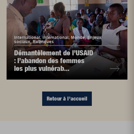
International
,
International
,
Monde
,
Enjeux
sociaux
,
Rubriques
Démantèlement de l’USAID
: l’abandon des femmes
les plus vulnérab...
Retour à l'accueil