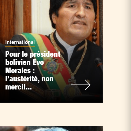
International
Pour le président
bolivien Evo
Morales :
l’austérité, non
merci!...