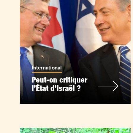
International
Peut-on critiquer
l’État d’Israël ?