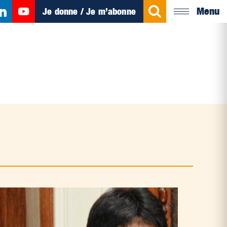
Menu
Je donne / Je m’abonne