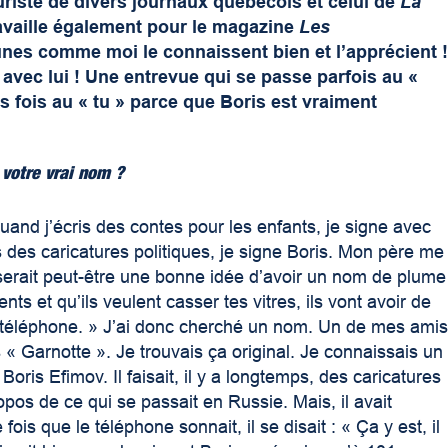
turiste de divers journaux québécois et celui de
La
availle également pour le magazine
Les
eunes comme moi le connaissent bien et l’apprécient 
avec lui ! Une entrevue qui se passe parfois au «
s fois au « tu » parce que Boris est vraiment
 votre vrai nom ?
uand j’écris des contes pour les enfants, je signe avec
des caricatures politiques, je signe Boris. Mon père me
 ça serait peut-être une bonne idée d’avoir un nom de plume
ts et qu’ils veulent casser tes vitres, ils vont avoir de
e téléphone. » J’ai donc cherché un nom. Un de mes ami
 « Garnotte ». Je trouvais ça original. Je connaissais un
 Boris Efimov. Il faisait, il y a longtemps, des caricatures
opos de ce qui se passait en Russie. Mais, il avait
is que le téléphone sonnait, il se disait : « Ça y est, il