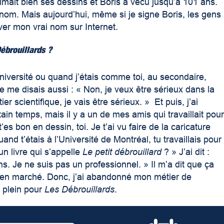
imait bien ses dessins et Boris a vécu jusqu’à 101 ans.
n nom. Mais aujourd’hui, même si je signe Boris, les gens
uver mon vrai nom sur Internet.
ébrouillards ?
université ou quand j’étais comme toi, au secondaire,
je me disais aussi : « Non, je veux être sérieux dans la
ier scientifique, je vais être sérieux. » Et puis, j’ai
n temps, mais il y a un de mes amis qui travaillait pou
’es bon en dessin, toi. Je t’ai vu faire de la caricature
uand t’étais à l’Université de Montréal, tu travaillais pour
 un livre qui s’appelle
Le petit débrouillard
? » J’ai dit :
ns. Je ne suis pas un professionnel. » Il m’a dit que ça
s bien marché. Donc, j’ai abandonné mon métier de
 plein pour
Les Débrouillards
.