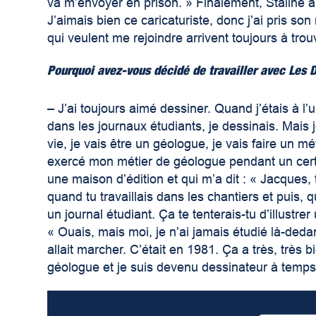
va m’envoyer en prison. » Finalement, Staline a
J’aimais bien ce caricaturiste, donc j’ai pris so
qui veulent me rejoindre arrivent toujours à tro
Pourquoi avez-vous décidé de travailler avec Les D
–
J’ai toujours aimé dessiner. Quand j’étais à l’
dans les journaux étudiants, je dessinais. Mais 
vie, je vais être un géologue, je vais faire un mét
exercé mon métier de géologue pendant un certai
une maison d’édition et qui m’a dit : « Jacques, t
quand tu travaillais dans les chantiers et puis, q
un journal étudiant. Ça te tenterais-tu d’illustrer
« Ouais, mais moi, je n’ai jamais étudié là-deda
allait marcher. C’était en 1981. Ça a très, trè
géologue et je suis devenu dessinateur à temps