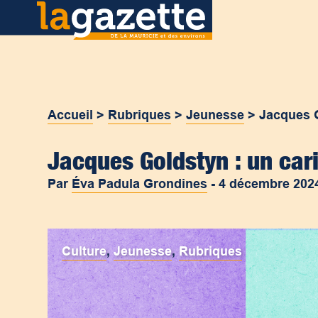
Accueil
>
Rubriques
>
Jeunesse
>
Jacques G
Jacques Goldstyn : un cari
Par
Éva Padula Grondines
-
4 décembre 202
Culture
,
Jeunesse
,
Rubriques