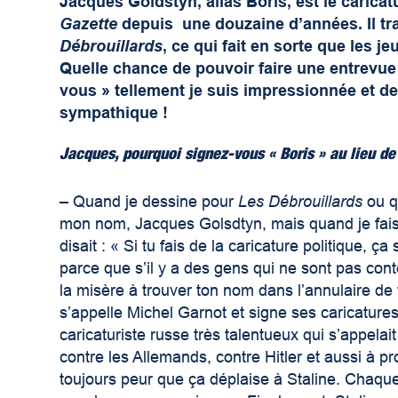
Jacques Goldstyn, alias Boris, est le carica
Gazette
depuis une douzaine d’années. Il tr
Débrouillards
,
ce qui fait en sorte que les j
Quelle chance de pouvoir faire une entrevue 
vous » tellement je suis impressionnée et de
sympathique !
Jacques, pourquoi signez-vous « Boris » au lieu de
–
Quand je dessine pour
Les
Débrouillards
ou q
mon nom, Jacques Golsdtyn, mais quand je fais 
disait : « Si tu fais de la caricature politique,
parce que s’il y a des gens qui ne sont pas conten
la misère à trouver ton nom dans l’annulaire d
s’appelle Michel Garnot et signe ses caricatures
caricaturiste russe très talentueux qui s’appelait
contre les Allemands, contre Hitler et aussi à pr
toujours peur que ça déplaise à Staline. Chaque fo