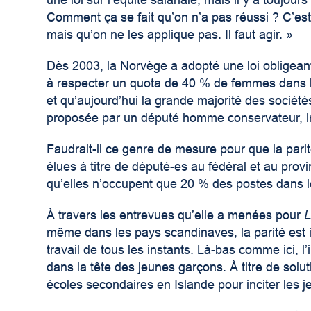
une loi sur l’équité salariale, mais il y a toujo
Comment ça se fait qu’on n’a pas réussi ? C’est
mais qu’on ne les applique pas. Il faut agir. »
Dès 2003, la Norvège a adopté une loi obligeant
à respecter un quota de 40 % de femmes dans le
et qu’aujourd’hui la grande majorité des sociétés
proposée par un député homme conservateur, im
Faudrait-il ce genre de mesure pour que la par
élues à titre de député-es au fédéral et au provi
qu’elles n’occupent que 20 % des postes dans le
À travers les entrevues qu’elle a menées pour
L
même dans les pays scandinaves, la parité est imp
travail de tous les instants. Là-bas comme ici, 
dans la tête des jeunes garçons. À titre de solu
écoles secondaires en Islande pour inciter les j