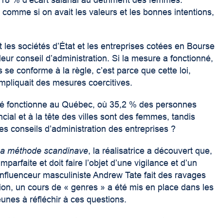
urs 18 % d’écart salarial au détriment des femmes.
 comme si on avait les valeurs et les bonnes intentions,
 les sociétés d’État et les entreprises cotées en Bourse
ur conseil d’administration. Si la mesure a fonctionné,
 se conforme à la règle, c’est parce que cette loi,
pliquait des mesures coercitives.
ité fonctionne au Québec, où 35,2 % des personnes
ncial et à la tête des villes sont des femmes, tandis
s conseils d’administration des entreprises ?
a méthode scandinave
, la réalisatrice a découvert que,
arfaite et doit faire l’objet d’une vigilance et d’un
l’influenceur masculiniste Andrew Tate fait des ravages
tion, un cours de « genres » a été mis en place dans les
eunes à réfléchir à ces questions.