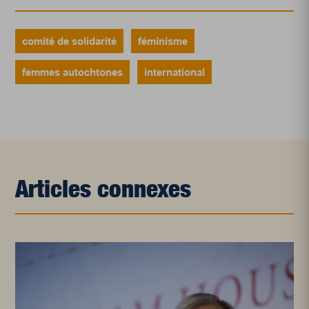
comité de solidarité
féminisme
femmes autochtones
international
Articles connexes