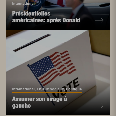
International
Présidentielles
américaines: après Donald
International
,
Enjeux sociaux
,
Politique
Assumer son virage à
gauche