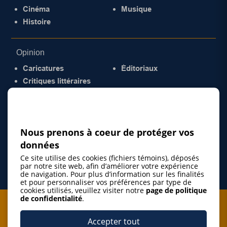
Cinéma
Musique
Histoire
Opinion
Caricatures
Éditoriaux
Critiques littéraires
© 2026 Gazette de la Mauricie. Tous droits
réservés.
Politique de confidentialité
Nous prenons à coeur de protéger vos
données
Ce site utilise des cookies (fichiers témoins), déposés
par notre site web, afin d’améliorer votre expérience
de navigation. Pour plus d’information sur les finalités
et pour personnaliser vos préférences par type de
cookies utilisés, veuillez visiter notre
page de politique
de confidentialité
.
Je m'abonne à l'infolettre
Accepter tout