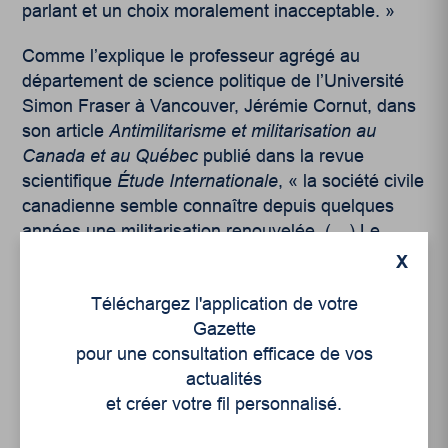
parlant et un choix moralement inacceptable. »
Comme l’explique le
professeur agrégé au
département de science politique de l’Université
Simon Fraser à Vancouver, Jérémie Cornut, dans
son article
Antimilitarisme et militarisation au
Canada et au Québec
publié dans la revue
scientifique
Étude Internationale
, « la société civile
canadienne semble connaître depuis quelques
années une militarisation renouvelée. (…) Le
militarisme influence de plus les gestes les plus
X
anodins de la vie quotidienne et contraint les
Téléchargez l'application de votre
individus, en leur assignant une place déterminée
Gazette
dans
l’ordre social. » Plus concrètement, elle
pour une consultation efficace de vos
encourage des attitudes discriminatoires, les rôles
actualités
traditionnels ainsi que la hiérarchie sociale.
Javier
et créer votre fil personnalisé.
A. Escamilla H. explique que promouvoir la paix
n’est pas être passif, mais plutôt faire face à des