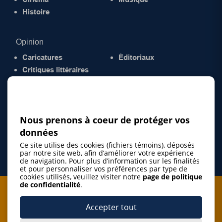
Histoire
Opinion
Caricatures
Éditoriaux
Critiques littéraires
© 2026 Gazette de la Mauricie. Tous droits
réservés.
Politique de confidentialité
Nous prenons à coeur de protéger vos
données
Ce site utilise des cookies (fichiers témoins), déposés
par notre site web, afin d’améliorer votre expérience
de navigation. Pour plus d’information sur les finalités
et pour personnaliser vos préférences par type de
cookies utilisés, veuillez visiter notre
page de politique
de confidentialité
.
Je m'abonne à l'infolettre
Accepter tout
M'abonner