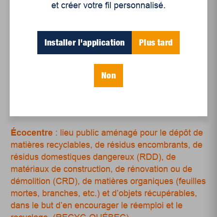
et créer votre fil personnalisé.
travail pour le démantèlement, etc.) », précise-t-
elle.
On peut lire dans le nouveau projet de plan de
Installer l'application
Plus tard
gestion d’Énercycle, qu’il prévoit à court terme «
documenter et soutenir les actions des
Non
organismes et entreprises d’économie sociale qui
œuvrent en réemploi et en réduction à la source. »
Écocentre
: lieu public aménagé pour le dépôt de
matières recyclables, de résidus encombrants, de
résidus domestiques dangereux (RDD), de
matériaux de construction, de rénovation ou de
démolition (CRD), de matières organiques (feuilles
mortes, branches, etc.) et d’objets récupérables,
dans le but d’en encourager le réemploi et le