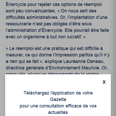
Énercycle pour rejeter ces options de réemploi
sont peu convaincantes. « On nous sert des
difficultés administratives. Or, l’implantation d’une
ressourcerie n’est pas obligée d’être sous
l’administration d’Énercycle. Elle pourrait être faite
avec un organisme à but non lucratif. »
« Le réemploi est une pratique qui est difficile à
mesurer, ce qui donne l’impression parfois qu’il n’y
a rien qui se fait », explique Lauréanne Daneau,
directrice générale d’Environnement Mauricie. Or,
selon elle, plusieurs intervenants de la région
travaillent actuellement à trouver des solutions
X
pour le réemploi, notamment des encombrants.
«
Téléchargez l'application de votre
Ce genre de démarche n’est pas simple et
Gazette
implique des organismes, institutions et
pour une consultation efficace de vos
entreprises d’économie sociale à tous les niveaux
actualités
de la chaîne (transport, entreposage, plateaux de