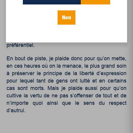
le devoir de blasphémer, ce qui signifie
déboulonner les certitudes, moquer les pouvoirs et
ramener à leur humaine proportion des systèmes
Non
de croyances dangereux à proportion qu’ils
oublient leur origine. Les croyances religieuses ne
devraient en aucun cas recevoir de traitement
préférentiel.
En bout de piste, je plaide donc pour qu’on mette,
en ces heures où on la menace, le plus grand soin
à préserver le principe de la liberté d’expression
pour lequel tant de gens ont lutté et en certains
cas sont morts. Mais je plaide aussi pour qu’on
cultive la vertu de ne pas s’offenser de tout et de
n’importe quoi ainsi que le sens du respect
d’autrui.