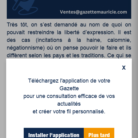
Très tôt, on s’est demandé au nom de quoi on
pouvait restreindre la liberté d’expression. Il est
des cas (incitations à la haine, calomnie,
négationnisme) où on pense pouvoir le faire et ils
diffèrent selon les pays et les traditions. Ce qui se
joue aujourd’hui, avec l’affaire Charlie Hebdo,
X
concerne les limitations pour des motifs religieux,
plus précisément pour cause de blasphème.
Téléchargez l'application de votre
Depuis quelques années, des organismes comme
Gazette
l’OCI (Organisation de la Conférence islamique),
pour une consultation efficace de vos
ont promu jusqu’à l’ONU, et non sans un certain
actualités
succès, l’idée que le blasphème devrait être
et créer votre fil personnalisé.
interdit. C’est une très, très mauvaise idée.
Il faut défendre non seulement le droit, mais aussi
Installer l'application
Plus tard