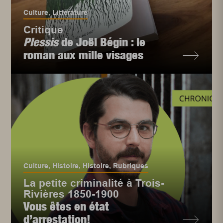
Culture
,
Littérature
Critique
Plessis
de Joël Bégin : le
roman aux mille visages
Culture
,
Histoire
,
Histoire
,
Rubriques
La petite criminalité à Trois-
Rivières 1850-1900
Vous êtes en état
d’arrestation!