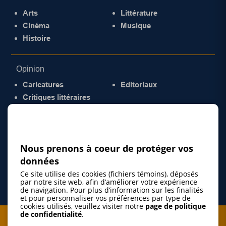
Arts
Littérature
Cinéma
Musique
Histoire
Opinion
Caricatures
Éditoriaux
Critiques littéraires
© 2026 Gazette de la Mauricie. Tous droits
réservés.
Politique de confidentialité
Nous prenons à coeur de protéger vos
données
Ce site utilise des cookies (fichiers témoins), déposés
par notre site web, afin d’améliorer votre expérience
de navigation. Pour plus d’information sur les finalités
et pour personnaliser vos préférences par type de
cookies utilisés, veuillez visiter notre
page de politique
de confidentialité
.
Je m'abonne à l'infolettre