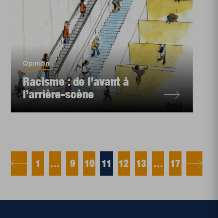
Opinion
Racisme : de l’avant à
l’arrière-scène
1
…
9
10
11
12
13
…
17