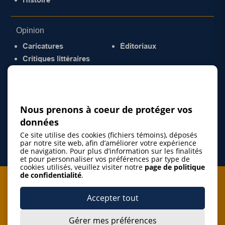
Opinion
Caricatures
Éditoriaux
Critiques littéraires
© 2026 Gazette de la Mauricie. Tous droits
réservés.
Politique de confidentialité
Nous prenons à coeur de protéger vos
données
Ce site utilise des cookies (fichiers témoins), déposés
par notre site web, afin d’améliorer votre expérience
de navigation. Pour plus d’information sur les finalités
et pour personnaliser vos préférences par type de
cookies utilisés, veuillez visiter notre
page de politique
de confidentialité
.
Je m'abonne à l'infolettre
Accepter tout
M'abonner
Gérer mes préférences