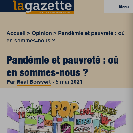
Menu
Accueil
>
Opinion
>
Pandémie et pauvreté : où
en sommes-nous ?
Pandémie et pauvreté : où
en sommes-nous ?
Par
Réal Boisvert
-
5 mai 2021
Opinion