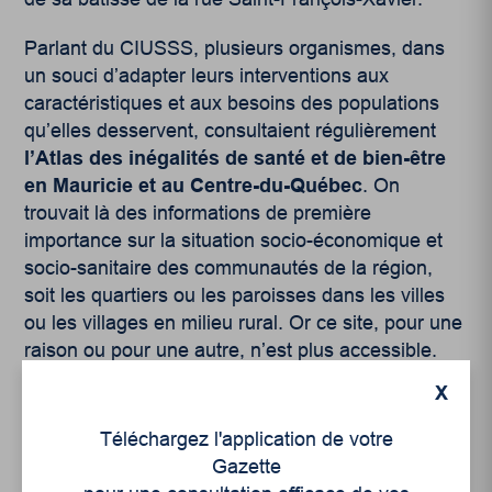
Parlant du CIUSSS, plusieurs organismes, dans
un souci d’adapter leurs interventions aux
caractéristiques et aux besoins des populations
qu’elles desservent, consultaient régulièrement
l’Atlas des inégalités de santé et de bien-être
en Mauricie et au Centre-du-Québec
. On
trouvait là des informations de première
importance sur la situation socio-économique et
socio-sanitaire des communautés de la région,
soit les quartiers ou les paroisses dans les villes
ou les villages en milieu rural. Or ce site, pour une
raison ou pour une autre, n’est plus accessible.
Dommage. Les informations relatives au
X
coronavirus colligées à cette échelle nous seraient
bien utiles dans l’arsenal des moyens pour
Téléchargez l'application de votre
combattre la pandémie, en particulier là où elle se
Gazette
fait sentir avec le plus de vigueur et pour intervenir