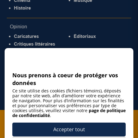
Cinéma
Musique
Histoire
Opinion
Caricatures
Éditoriaux
Critiques littéraires
© 2026 Gazette de la Mauricie. Tous droits
réservés.
Politique de confidentialité
Nous prenons à coeur de protéger vos
données
Ce site utilise des cookies (fichiers témoins), déposés
par notre site web, afin d’améliorer votre expérience
de navigation. Pour plus d’information sur les finalités
et pour personnaliser vos préférences par type de
cookies utilisés, veuillez visiter notre
page de politique
de confidentialité
.
Je m'abonne à l'infolettre
Accepter tout
M'abonner