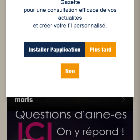
Gazette
pour une consultation efficace de vos
actualités
et créer votre fil personnalisé.
Installer l'application
Plus tard
Non
La têtes dans les nuances
Avant d’en arriver là : la
gauche face à ses angles
morts