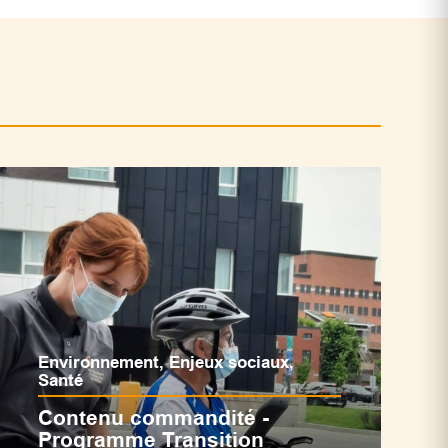
Environnement
,
Enjeux sociaux
,
Santé
Contenu commandité -
Programme Transition