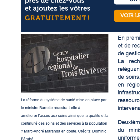
En premie
et de rec
de gesti
La reche
reléguan
de soins
en régio
infrastr
ressourc
La réforme du système de santé mise en place par
interven
le ministre Barrette réussira-t-elle à
améliorer l’accès aux soins ainsi que la qualité et la
Deuxième
continuité des soins et des services à la population
du mini
? Marc-André Maranda en doute. Crédits: Dominic
uniform
Bérubé