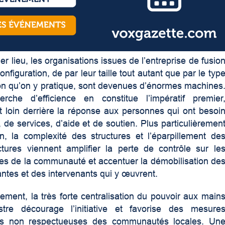
r lieu, les organisations issues de l’entreprise de fusio
onfiguration, de par leur taille tout autant que par le typ
on qu’on y pratique, sont devenues d’énormes machines
rche d’efficience en constitue l’impératif premier
t loin derrière la réponse aux personnes qui ont besoi
, de services, d’aide et de soutien. Plus particulièremen
n, la complexité des structures et l’éparpillement de
uctures viennent amplifier la perte de contrôle sur le
es de la communauté et accentuer la démobilisation de
antes et des intervenants qui y œuvrent.
ment, la très forte centralisation du pouvoir aux main
stre décourage l’initiative et favorise des mesure
es non respectueuses des communautés locales. Un