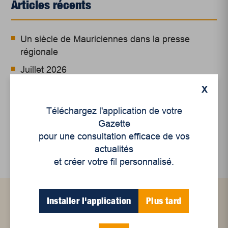
Articles récents
Un siècle de Mauriciennes dans la presse
régionale
Juillet 2026
Le sport professionnel féminin : en mouvement,
X
en croissance
Téléchargez l'application de votre
Et les politiques peinent à suivre
Gazette
Le sommeil, nouveau défi de santé publique
pour une consultation efficace de vos
actualités
et créer votre fil personnalisé.
Installer l'application
Plus tard
Articles connexes