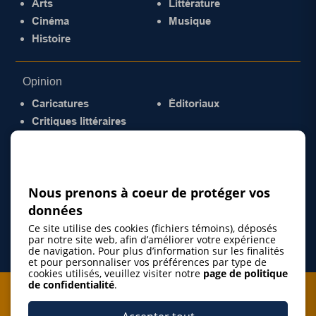
Arts
Littérature
Cinéma
Musique
Histoire
Opinion
Caricatures
Éditoriaux
Critiques littéraires
© 2026 Gazette de la Mauricie. Tous droits
réservés.
Politique de confidentialité
Nous prenons à coeur de protéger vos
données
Ce site utilise des cookies (fichiers témoins), déposés
par notre site web, afin d’améliorer votre expérience
de navigation. Pour plus d’information sur les finalités
et pour personnaliser vos préférences par type de
cookies utilisés, veuillez visiter notre
page de politique
de confidentialité
.
Je m'abonne à l'infolettre