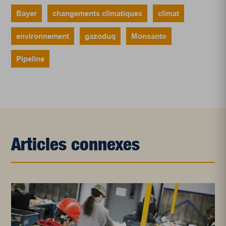
Bayer
changements climatiques
climat
environnement
gazoduq
Monsanto
Pipeline
Articles connexes