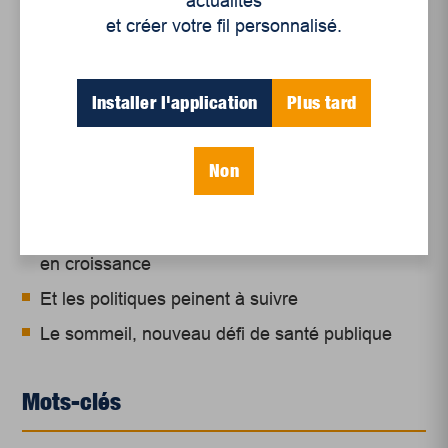
actualités
et créer votre fil personnalisé.
Articles récents
Installer l'application
Plus tard
Un siècle de Mauriciennes dans la presse
régionale
Non
Juillet 2026
Le sport professionnel féminin : en mouvement,
en croissance
Et les politiques peinent à suivre
Le sommeil, nouveau défi de santé publique
Mots-clés