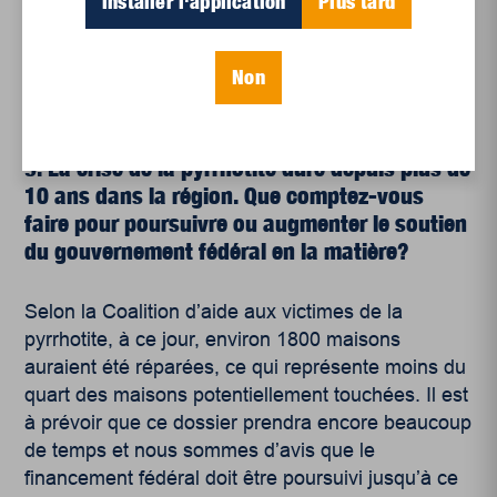
Installer l'application
Plus tard
cours d’eau et stockés le plus sécuritairement
possible. Ce dossier démontre clairement que le
nucléaire n’est pas une énergie verte et qu’elle
Non
comporte de sérieux problèmes pour la sécurité et
la santé des populations.
9. La crise de la pyrrhotite dure depuis plus de
10 ans dans la région. Que comptez-vous
faire pour poursuivre ou augmenter le soutien
du gouvernement fédéral en la matière?
Selon la Coalition d’aide aux victimes de la
pyrrhotite, à ce jour, environ 1800 maisons
auraient été réparées, ce qui représente moins du
quart des maisons potentiellement touchées. Il est
à prévoir que ce dossier prendra encore beaucoup
de temps et nous sommes d’avis que le
financement fédéral doit être poursuivi jusqu’à ce