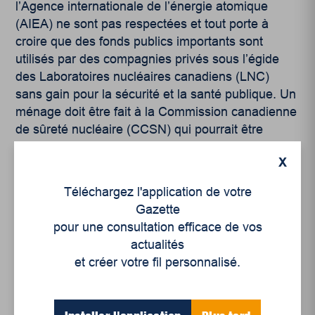
l’Agence internationale de l’énergie atomique
(AIEA) ne sont pas respectées et tout porte à
croire que des fonds publics importants sont
utilisés par des compagnies privés sous l’égide
des Laboratoires nucléaires canadiens (LNC)
sans gain pour la sécurité et la santé publique. Un
ménage doit être fait à la Commission canadienne
de sûreté nucléaire (CCSN) qui pourrait être
remplacée par une nouvelle instance
X
indépendante, ayant un mandat visant d’abord
l’éco responsabilité de la gestion des déchets
Téléchargez l'application de votre
nucléaires et une surveillance serrée du secteur.
Gazette
pour une consultation efficace de vos
Ceci étant dit, une gestion complètement
actualités
écoresponsable des déchets nucléaires est
et créer votre fil personnalisé.
utopique compte tenu de la persistance de la
radioactivité dans l’environnement. Les déchets
nucléaires de Gentilly 1 doivent être éloignés des