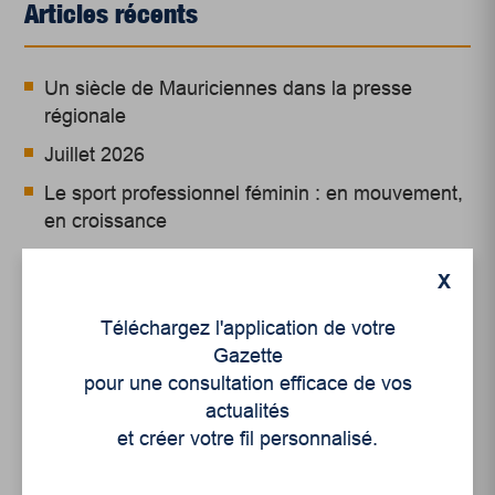
Articles récents
Un siècle de Mauriciennes dans la presse
régionale
Juillet 2026
Le sport professionnel féminin : en mouvement,
en croissance
Et les politiques peinent à suivre
X
Le sommeil, nouveau défi de santé publique
Téléchargez l'application de votre
Gazette
Mots-clés
pour une consultation efficace de vos
actualités
et créer votre fil personnalisé.
lecture
littérature
livres