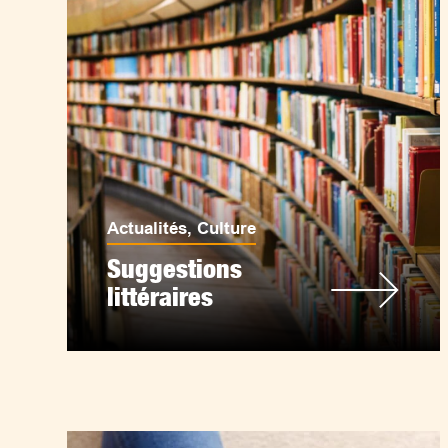
Actualités
,
Culture
Suggestions
littéraires