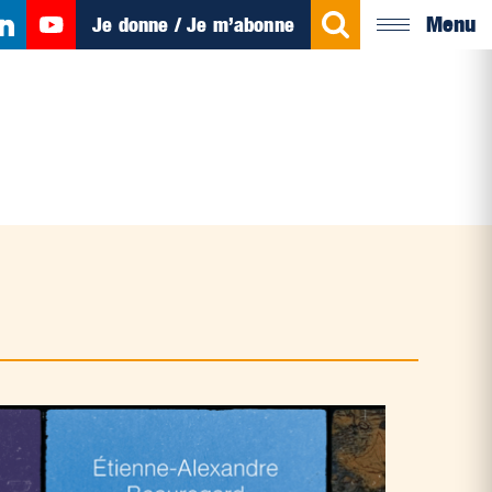
Menu
Je donne / Je m’abonne