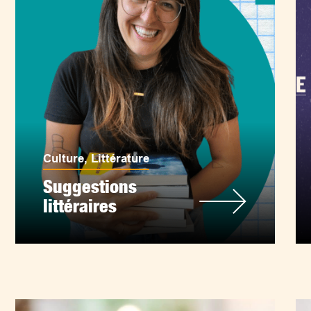
Culture
,
Littérature
Suggestions
littéraires