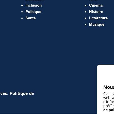
Inclusion
Cinéma
Politique
Histoire
Santé
Littérature
Musique
Nous
rvés.
Politique de
Ce sit
web, a
d’info
préfér
de pol