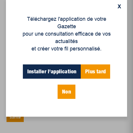
X
Un siècle de Mauriciennes dans la presse
Téléchargez l'application de votre
régionale
Gazette
pour une consultation efficace de vos
Juillet 2026
actualités
Le sport professionnel féminin : en mouvement,
et créer votre fil personnalisé.
en croissance
Et les politiques peinent à suivre
Installer l'application
Plus tard
Le sommeil, nouveau défi de santé publique
Non
Mots-clés
santé