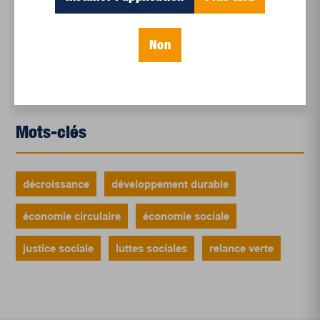
Le sport professionnel féminin : en mouvement,
en croissance
Non
Et les politiques peinent à suivre
Le sommeil, nouveau défi de santé publique
Mots-clés
décroissance
développement durable
économie circulaire
économie sociale
justice sociale
luttes sociales
relance verte