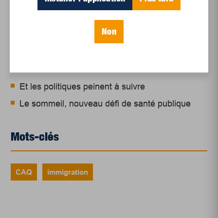
Un siècle de Mauriciennes dans la presse
régionale
Non
Juillet 2026
Le sport professionnel féminin : en mouvement,
en croissance
Et les politiques peinent à suivre
Le sommeil, nouveau défi de santé publique
Mots-clés
CAQ
immigration