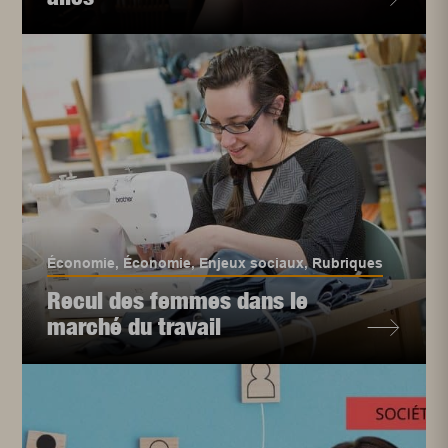
Économie
,
Économie
,
Enjeux sociaux
,
Rubriques
Recul des femmes dans le
marché du travail