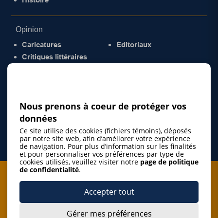
Opinion
Caricatures
Éditoriaux
Critiques littéraires
© 2026 Gazette de la Mauricie. Tous droits
réservés.
Politique de confidentialité
Nous prenons à coeur de protéger vos
données
Ce site utilise des cookies (fichiers témoins), déposés
par notre site web, afin d’améliorer votre expérience
de navigation. Pour plus d’information sur les finalités
et pour personnaliser vos préférences par type de
cookies utilisés, veuillez visiter notre
page de politique
de confidentialité
.
Je m'abonne à l'infolettre
Accepter tout
M'abonner
Gérer mes préférences