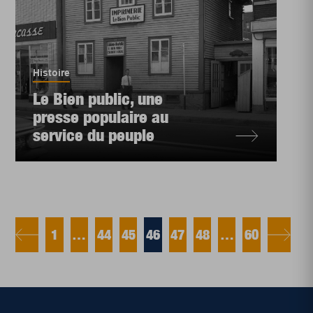
Histoire
Le Bien public, une
presse populaire au
service du peuple
1
…
44
45
46
47
48
…
60